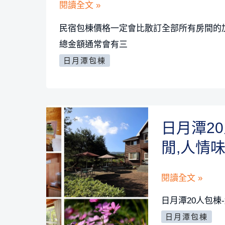
民
閱讀全文 »
選
宿
20
民宿包棟價格一定會比散訂全部所有房間的加
包
家
總金額通常會有三
棟
可
日月潭包棟
價
烤
格
肉/
一
卡
定
啦
日月潭2
會
OK/
閒,人情
比
打
散
麻
日
閱讀全文 »
訂
將
月
加
日月潭20人包棟
潭
總
日月潭包棟