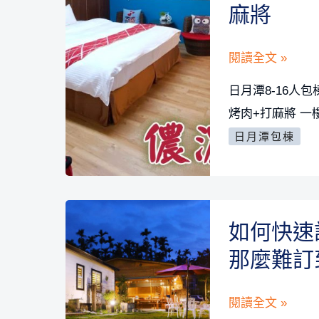
閒,
列
麻將
民
人
宿
情
日
閱讀全文 »
味
月
日月潭8-16人
與
潭
烤肉+打麻將 一
日
8-
日月潭包棟
月
16
潭
人
大
包
雁
棟-
如何快速
紅
儂
道
那麼難訂
濃
地
居
紅
如
閱讀全文 »
驛