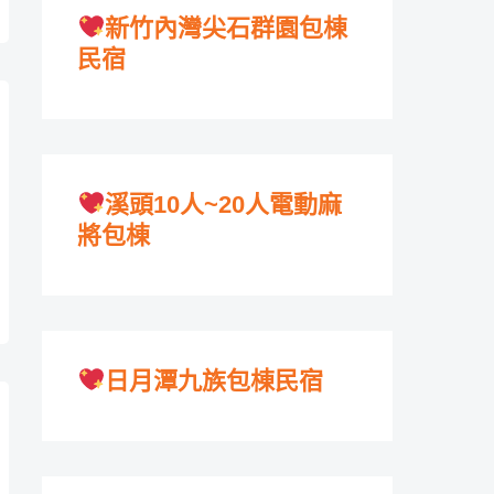
新竹內灣尖石群園包棟
民宿
溪頭10人~20人電動麻
將包棟
日月潭九族包棟民宿