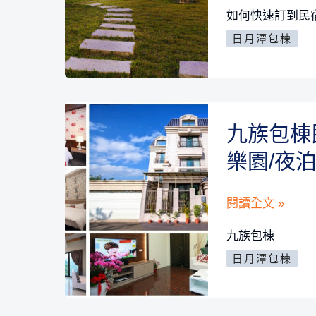
茶
何
棧
如何快速訂到民
香
快
~
日月潭包棟
速
學
訂
生
到
族
民
最
九族包棟
宿
愛
樂園/夜
包
的
棟
平
九
閱讀全文 »
攻
價
族
略-
九族包棟
包
包
為
日月潭包棟
棟
棟
何
民
民
包
宿/
宿