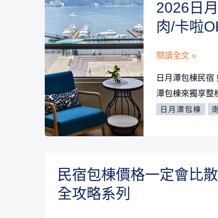
2026
烤
包
肉
肉/卡啦O
棟
|
可
唱
2026
閱讀全文 »
卡
歌
日
啦
日月潭包棟民宿
|
月
OK+烤
潭包棟來獨享整
打
潭
肉
日月潭包棟
麻
包
活
將
棟
動
精
+打
選
麻
民宿包棟價格一定會比散
推
將
全攻略系列
薦
精