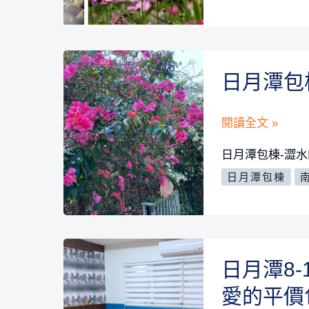
20
來
人
得
包
便
棟-
宜
日月潭包
綠
嗎?
野
@
日
閱讀全文 »
鄉
民
月
日月潭包棟-澀
居/
宿
潭
享
日月潭包棟
包
包
受
棟
棟-
鄉
全
澀
村
攻
水
日月潭8
的
略
田
悠
愛的平價
系
園