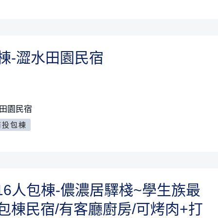
棟-澀水田園民宿
水田園民宿
南投包棟
-16人包棟-儂濃居驛棧~學生族最
包棟民宿/有客廳廚房/可烤肉+打