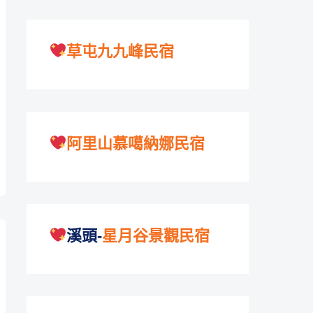
草屯九九峰民宿
阿里山慕噶納娜民宿
溪頭-
星月谷景觀民宿