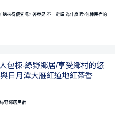
總來得便宜嗎? 答案是:不一定喔 為什麼呢?包棟民宿的
0人包棟-綠野鄉居/享受鄉村的悠
味與日月潭大雁紅道地紅茶香
-綠野鄉居民宿