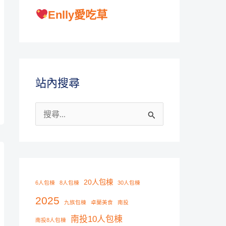
Enlly愛吃草
站內搜尋
搜
尋
關
鍵
字
20人包棟
6人包棟
8人包棟
30人包棟
:
2025
九族包棟
卓蘭美食
南投
南投10人包棟
南投8人包棟