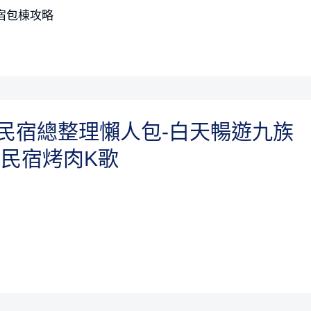
宿包棟攻略
民宿總整理懶人包-白天暢遊九族
泊民宿烤肉K歌