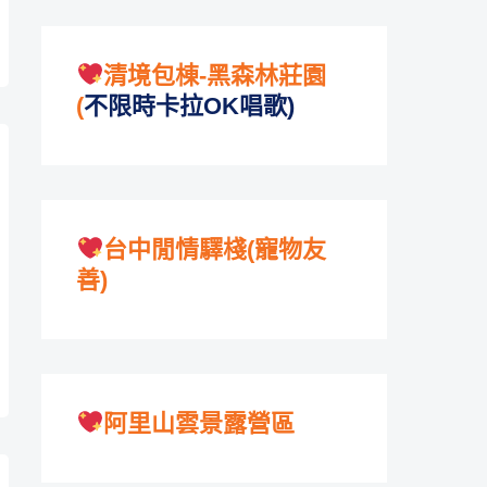
清境包棟-黑森林莊園
(
不限時卡拉OK唱歌)
台中閒情驛棧(寵物友
善)
阿里山雲景露營區