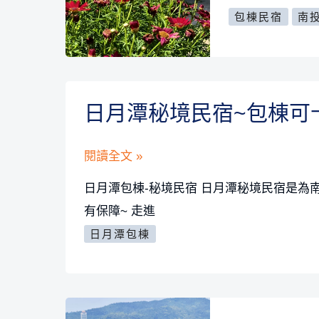
民
包
包棟民宿
南
宿-
棟
南
可
投
烤
12
肉
日月潭秘境民宿~包棟可
人
+打
包
麻
日
閱讀全文 »
棟|
將
月
日月潭包棟-秘境民宿 日月潭秘境民宿是為南
日
+有
潭
有保障~ 走進
月
廚
秘
潭
日月潭包棟
房
境
包
民
棟
宿
~
~