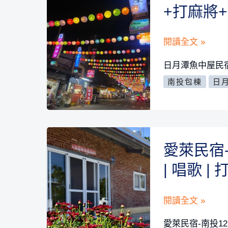
+打麻將
日
閱讀全文 »
月
日月潭魚中屋民宿
潭
南投包棟
日
魚
中
屋
民
愛萊民宿
宿-
| 唱歌 |
南
投
愛
閱讀全文 »
30
萊
人
愛萊民宿-南投1