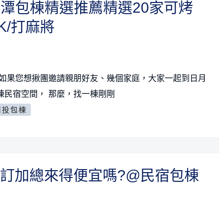
日月潭包棟精選推薦精選20家可烤
K/打麻將
 如果您想揪團邀請親朋好友、幾個家庭，大家一起到日月
棟民宿空間， 那麼，找一棟剛剛
南投包棟
訂加總來得便宜嗎?@民宿包棟