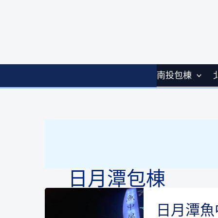
跳
至
主
要
內
容
南投包棟
Home
-
日月潭包棟
日月潭包棟
日月潭包棟
日月潭魚