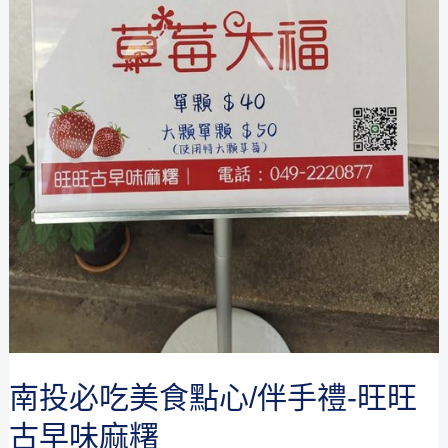
味
限
量,
晚
來
就
吃
不
到
了
南投必吃美食點心/伴手禮-旺旺
古早味麻糬