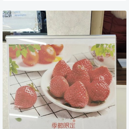
燙
飯
團|
南
投
市
第
一
好
吃
飯
團
~
美