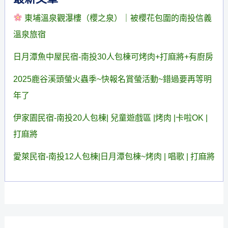
古
東埔溫泉觀瀑樓（櫻之泉）｜被櫻花包圍的南投信義
早
溫泉旅宿
味
麻
日月潭魚中屋民宿-南投30人包棟可烤肉+打麻將+有廚房
糬
2025鹿谷溪頭螢火蟲季~快報名賞螢活動~錯過要再等明
年了
伊家園民宿-南投20人包棟| 兒童遊戲區 |烤肉 |卡啦OK |
打麻將
愛萊民宿-南投12人包棟|日月潭包棟~烤肉 | 唱歌 | 打麻將
揪團包棟友站連結