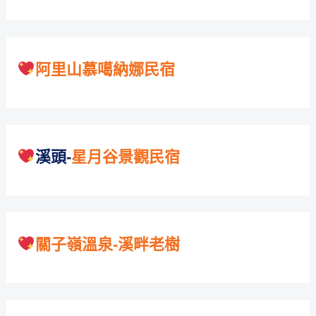
阿里山慕噶納娜民宿
溪頭-
星月谷景觀民宿
關子嶺溫泉-溪畔老樹