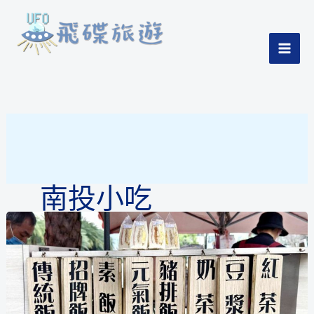
跳
至
主
Home
-
南投小吃
MAI
要
內
ME
容
南投小吃