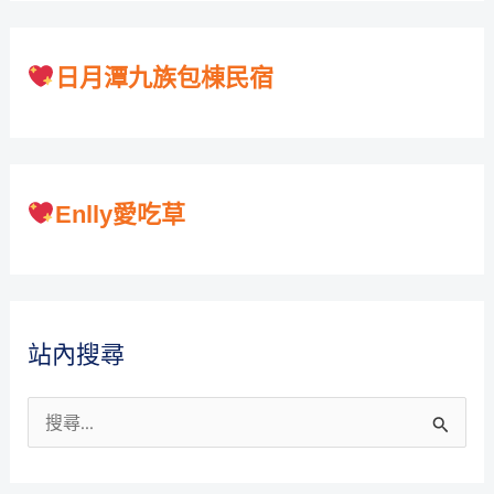
日月潭九族包棟民宿
Enlly愛吃草
站內搜尋
搜
尋
關