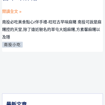
南
閱讀全文 »
投
南投必吃美食點心/伴手禮-旺旺古早味麻糬 南投可說是麻
必
糬控的天堂,除了遠近馳名的草屯大姐麻糬,方素馨麻糬以
吃
及隱
美
南投小吃
食
點
心/
伴
手
禮-
旺
旺
最新文章