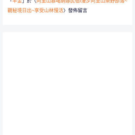
「
半金
」於〈
阿里山慕噶納娜民宿I漫步阿里山樂野部落~
觀秘境日出~享受山林慢活
〉發佈留言