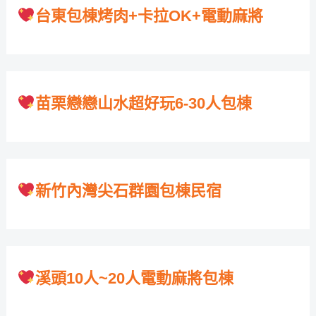
台東包棟烤肉+卡拉OK+電動麻將
苗栗戀戀山水超好玩6-30人包棟
新竹內灣尖石群園包棟民宿
溪頭10人~20人電動麻將包棟