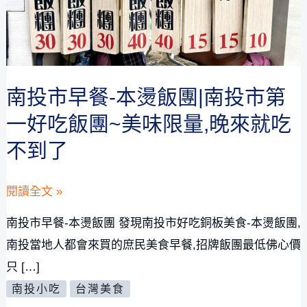
南投市早餐-本燙飯團|南投市第
一好吃飯團~美味限量,晚來就吃
不到了
南
閱讀全文 »
投
南投市早餐-本燙飯團 發現南投市好吃銅板美食-本燙飯團,
市
南投當地人都會來買的庶民美食早餐,招牌飯團最低佛心價
早
只 […]
餐-
南投小吃
台灣美食
本