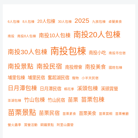
鍵
字
2025
20人包棟
6人包棟
8人包棟
30人包棟
九族包棟
卓蘭美食
:
南投20人包棟
南投10人包棟
南投
南投8人包棟
南投包棟
南投30人包棟
南投小吃
南投市住宿
南投景點
南投民宿
南投美食
南投燈會
國姓包棟
埔里包棟
埔里民宿
奮起湖民宿
寵物
小半天民宿
日月潭包棟
溪頭包棟
日月潭民宿
溪頭賞螢
桐花季
苗栗包棟
竹山包棟
苗栗
竹山民宿
澎湖包棟
苗栗景點
苗栗民宿
苗栗美食
苗栗素食
苗栗賞桐
苗栗餐廳
螢火蟲季
賞螢活動
銅鑼景點
阿里山露營