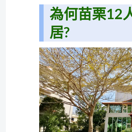
為何苗栗12
居?