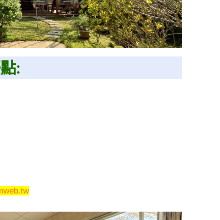
點:
mmweb.tw