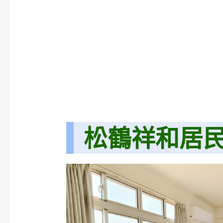
松鶴祥和居