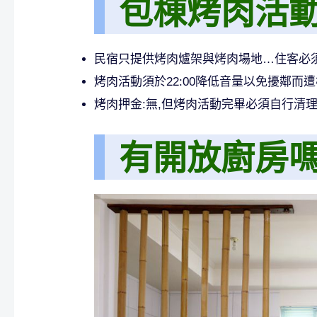
包棟烤肉活
民宿只提供烤肉爐架與烤肉場地…住客必
烤肉活動須於22:00降低音量以免擾鄰而
烤肉押金:無,但烤肉活動完畢必須自行清
有開放廚房嗎