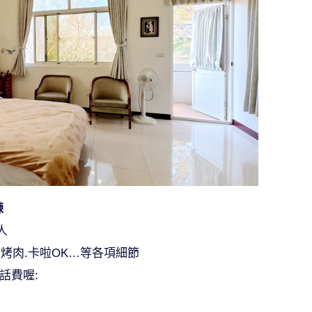
棟
人
烤肉.卡啦OK…等各項細節
話費喔: