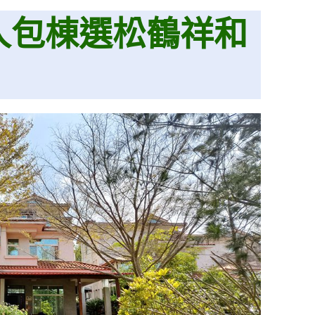
人包棟選松鶴祥和