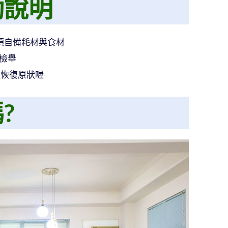
動說明
須自備耗材與食材
遭檢舉
理恢復原狀喔
?