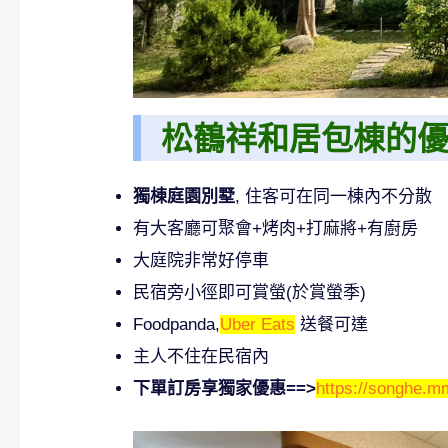
松鶴祥和居包棟的優
獨棟庭園別墅
, 住客可在同一棟內不分散
有大客廳可聚會+烤肉+打麻將+有廚房
大庭院非常好停車
民宿旁小徑即可賞螢(於賞螢季)
Foodpanda,
Uber Eats
送餐可達
主人不住在民宿內
下單訂房享獨家優惠==>
https://songhe.