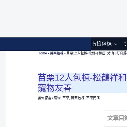
跳
至
Home
-
苗栗包棟
-
苗栗12人包棟-松鶴祥和居| 烤肉 | 打麻將
主
要
內
容
南投包棟
Home
-
苗栗包棟
-
苗栗12人包棟-松鶴祥和居| 烤肉 | 打麻將
苗栗12人包棟-松鶴祥和居|
寵物友善
發佈留言
/
寵物
,
苗栗
,
苗栗包棟
,
苗栗民宿
文章目錄