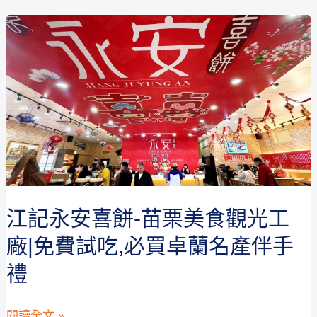
雲
等
上
明
的
年
鞦
了
韆
與
溜
滑
梯
~
江記永安喜餅-苗栗美食觀光工
充
廠|免費試吃,必買卓蘭名產伴手
滿
禮
歡
笑
江
閱讀全文 »