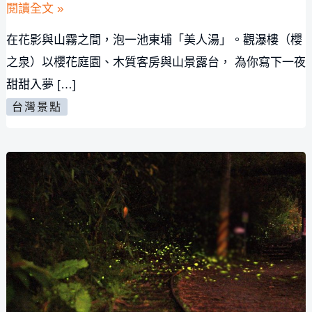
閱讀全文 »
東
在花影與山霧之間，泡一池東埔「美人湯」。觀瀑樓（櫻
埔
之泉）以櫻花庭園、木質客房與山景露台， 為你寫下一夜
溫
甜甜入夢 […]
泉
台灣景點
觀
瀑
樓
（櫻
之
泉）
｜
被
櫻