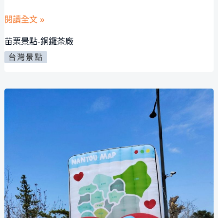
費
苗
閱讀全文 »
試
栗
苗栗景點-銅鑼茶廠
吃,
景
台灣景點
必
點-
買
銅
卓
鑼
蘭
茶
名
廠
產
伴
手
禮