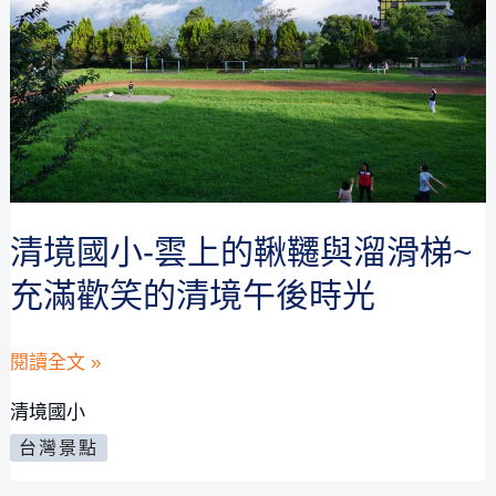
季
~
快
報
名
賞
螢
清境國小-雲上的鞦韆與溜滑梯~
活
充滿歡笑的清境午後時光
動
~
清
閱讀全文 »
錯
境
過
清境國小
國
要
台灣景點
小-
再