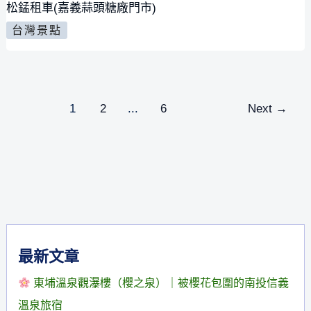
松錳租車(嘉義蒜頭糖廠門市)
~
彌
租
台灣景點
小
陀
車
孩
禪
(嘉
溜
寺
義
滑
賞
文
蒜
1
2
...
6
Next
→
梯,
章
櫻
頭
分
遊
與
糖
頁
戲
參
廠)/
放
拜
親
電
三
子
的
寶
車,
好
最新文章
佛
協
地
東埔溫泉觀瀑樓（櫻之泉）｜被櫻花包圍的南投信義
力
方
溫泉旅宿
車,