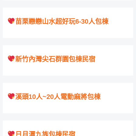
苗栗戀戀山水超好玩6-30人包棟
新竹內灣尖石群園包棟民宿
溪頭10人~20人電動麻將包棟
日月潭九族包棟民宿