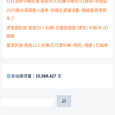
日月潭魚中屋民宿-南投30人包棟可烤肉+打麻將+有廚房
2025鹿谷溪頭螢火蟲季~快報名賞螢活動~錯過要再等明
年了
伊家園民宿-南投20人包棟| 兒童遊戲區 |烤肉 |卡啦OK |打
麻將
愛萊民宿-南投12人包棟|日月潭包棟~烤肉 | 唱歌 | 打麻將
全站總流量：
15,568,427
次
搜尋