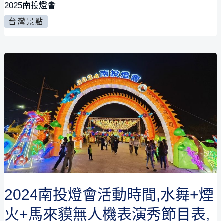
2025南投燈會
投
台灣景點
燈
會
2024南投燈會活動時間,水舞+煙
火+馬來貘無人機表演秀節目表,