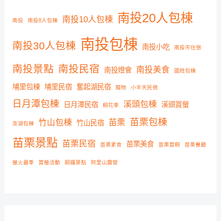
:
南投20人包棟
南投10人包棟
南投
南投8人包棟
南投包棟
南投30人包棟
南投小吃
南投市住宿
南投景點
南投民宿
南投美食
南投燈會
國姓包棟
埔里包棟
埔里民宿
奮起湖民宿
寵物
小半天民宿
日月潭包棟
溪頭包棟
日月潭民宿
溪頭賞螢
桐花季
苗栗包棟
竹山包棟
苗栗
竹山民宿
澎湖包棟
苗栗景點
苗栗民宿
苗栗美食
苗栗素食
苗栗賞桐
苗栗餐廳
螢火蟲季
賞螢活動
銅鑼景點
阿里山露營