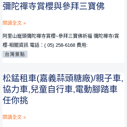
中
彌陀禪寺賞櫻與參拜三寶佛
點
山
及
公
2023
閱讀全文 »
交
園
阿
通
阿里山巃頭彌陀禪寺賞櫻~參拜三寶佛祈福 彌陀禪寺/賞
兒
里
管
櫻-相關資訊 電話：( 05) 258-6168 費用:
童
山
制
台灣景點
遊
山
搶
戲
區
先
松錳租車(嘉義蒜頭糖廠)/親子車,
場|2023.12
櫻
看
月
花
協力車,兒童自行車,電動腳踏車
全
炸
任你挑
新
開-
開
巃
松
閱讀全文 »
幕
頭
錳