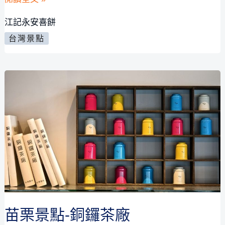
的
記
清
江記永安喜餅
永
境
台灣景點
安
午
喜
後
餅-
時
苗
光
栗
美
食
觀
光
工
廠|
苗栗景點-銅鑼茶廠
免