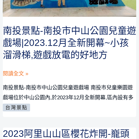
火
+馬
來
南投景點-南投市中山公園兒童遊
貘
戲場|2023.12月全新開幕~小孩
無
溜滑梯,遊戲放電的好地方
人
機
南
閱讀全文 »
表
投
演
南投景點-南投市中山公園兒童遊戲場 南投市兒童樂園遊
景
秀
戲場位於中山公園內,於2023年12月全新開幕,區內設有多
點-
節
台灣景點
南
目
投
表,
2023阿里山山區櫻花炸開-巃頭
市
地