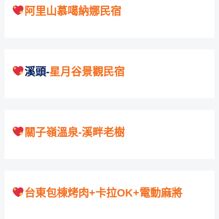
阿里山慕噶納娜民宿
溪頭-
星月谷景觀民宿
關子嶺溫泉-溪畔老樹
台東包棟烤肉+卡拉OK+電動麻將