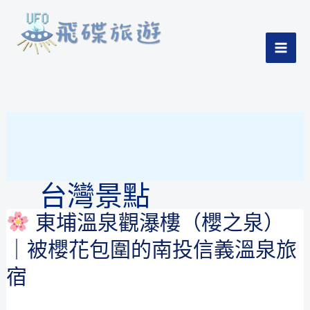
跳
至
主
Home
-
台灣景點
MAI
要
內
ME
容
台灣景點
東埔溫泉觀瀑樓（櫻之泉）
介紹台灣的旅遊景點
｜被櫻花包圍的南投信義溫泉旅
宿