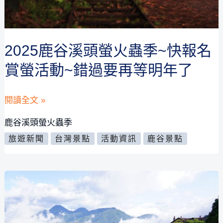
花
包
圍
2025鹿谷溪頭螢火蟲季~快報名
的
賞螢活動~錯過要再等明年了
南
投
2025
閱讀全文 »
信
鹿
義
鹿谷溪頭螢火蟲季
谷
溫
旅遊新聞
台灣景點
活動資訊
鹿谷景點
溪
泉
頭
旅
螢
宿
火
蟲