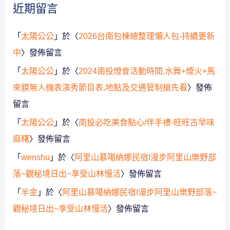
近期留言
「
太陽公公
」於〈
2026台南包棟總整理懶人包-持續更新
中
〉發佈留言
「
太陽公公
」於〈
2024南投燈會活動時間,水舞+煙火+馬
來貘無人機表演秀節目表,地點及交通管制搶先看
〉發佈
留言
「
太陽公公
」於〈
南投必吃美食點心/伴手禮-旺旺古早味
麻糬
〉發佈留言
「
wenshu
」於〈
阿里山慕噶納娜民宿I漫步阿里山樂野部
落~觀秘境日出~享受山林慢活
〉發佈留言
「
半金
」於〈
阿里山慕噶納娜民宿I漫步阿里山樂野部落~
觀秘境日出~享受山林慢活
〉發佈留言