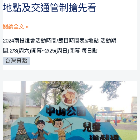
地點及交通管制搶先看
2024
閱讀全文 »
南
2024南投燈會活動時間/節目時間表&地點 活動期
投
間:2/3(周六)開幕~2/25(周日)閉幕 每日點
燈
台灣景點
會
活
動
時
間,
水
舞
+煙