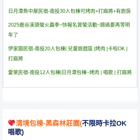
兒
日月潭魚中屋民宿-南投30人包棟可烤肉+打麻將+有廚房
童
2025鹿谷溪頭螢火蟲季~快報名賞螢活動~錯過要再等明
自
年了
行
車,
伊家園民宿-南投20人包棟| 兒童遊戲區 |烤肉 |卡啦OK |
電
打麻將
動
愛萊民宿-南投12人包棟|日月潭包棟~烤肉 | 唱歌 | 打麻將
腳
揪團包棟友站連結
踏
車
任
你
清境包棟-黑森林莊園
(
不限時卡拉OK
挑
唱歌)